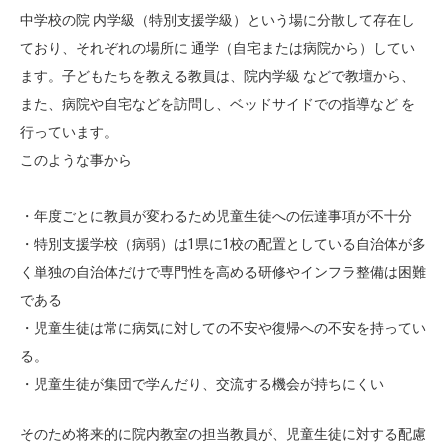
中学校の院 内学級（特別支援学級）という場に分散して存在し
ており、それぞれの場所に 通学（自宅または病院から）してい
ます。子どもたちを教える教員は、院内学級 などで教壇から、
また、病院や自宅などを訪問し、ベッドサイドでの指導など を
行っています。
このような事から
・年度ごとに教員が変わるため児童生徒への伝達事項が不十分
・特別支援学校（病弱）は1県に1校の配置としている自治体が多
く単独の自治体だけで専門性を高める研修やインフラ整備は困難
である
・児童生徒は常に病気に対しての不安や復帰への不安を持ってい
る。
・児童生徒が集団で学んだり、交流する機会が持ちにくい
そのため将来的に院内教室の担当教員が、児童生徒に対する配慮